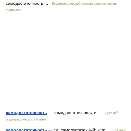
самодостаточность …
Вестминстерский словарь теологических
терминов
самодостаточность
— самодост аточность, и …
Русский
орфографический словарь
самодостаточность
— см. самодостаточный; и; ж …
Словарь