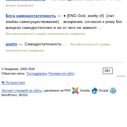
многих выражений
Бога самодостаточность
— ♦ (ENG God, aseity of) (лат.
aseitas самосуществование) воззрение, согласно к рому Бог
всецело самодостаточен и ни от чего не зависит …
Вестминстерский словарь теологических терминов
aseity
— Самодостаточность …
Вестминстерский словарь
теологических терминов
© Академик, 2000-2026
18+
Обратная связь:
Техподдержка
,
Реклама на сайте
👣 Путешествия
Экспорт словарей на сайты
, сделанные на PHP,
Joomla,
Drupal,
WordPress, MODx.