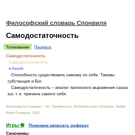
Философский словарь Спонвиля
Самодостаточность
Толкование
Перевод
Самодостаточность
Самодостаточность
♦ Aseité
Способность существовать самому по себе. Таковы
субстанция и Бог.
Самодостаточность – аналог латинского выражения causa
sui, т. е. причина самого себя.
Философский словарь — М.: Палимпсест, Издательство «Этерна»
.
Андре
Конт-Спонвиль
.
2012
.
Игры ⚽
Поможем написать реферат
Синонимы
: